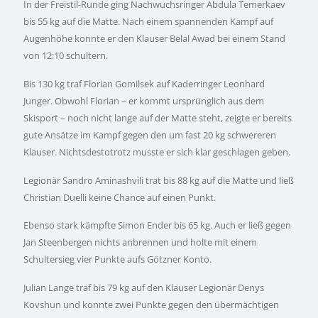
In der Freistil-Runde ging Nachwuchsringer Abdula Temerkaev
bis 55 kg auf die Matte. Nach einem spannenden Kampf auf
Augenhöhe konnte er den Klauser Belal Awad bei einem Stand
von 12:10 schultern.
Bis 130 kg traf Florian Gomilsek auf Kaderringer Leonhard
Junger. Obwohl Florian – er kommt ursprünglich aus dem
Skisport – noch nicht lange auf der Matte steht, zeigte er bereits
gute Ansätze im Kampf gegen den um fast 20 kg schwereren
Klauser. Nichtsdestotrotz musste er sich klar geschlagen geben.
Legionär Sandro Aminashvili trat bis 88 kg auf die Matte und ließ
Christian Duelli keine Chance auf einen Punkt.
Ebenso stark kämpfte Simon Ender bis 65 kg. Auch er ließ gegen
Jan Steenbergen nichts anbrennen und holte mit einem
Schultersieg vier Punkte aufs Götzner Konto.
Julian Lange traf bis 79 kg auf den Klauser Legionär Denys
Kovshun und konnte zwei Punkte gegen den übermächtigen