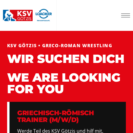
KSV GÖTZIS • GRECO-ROMAN WRESTLING
WIR SUCHEN DICH
WE ARE LOOKING
FOR YOU
GRIECHISCH-RÖMISCH
TRAINER (M/W/D)
Werde Teil des KSV Götzis und hilf mit,