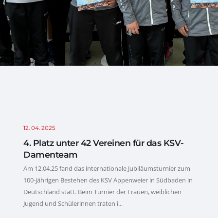
12. 04. 2025
4. Platz unter 42 Vereinen für das KSV-
Damenteam
Am 12.04.25 fand das internationale Jubiläumsturnier zum
100-jährigen Bestehen des KSV Appenweier in Südbaden in
Deutschland statt. Beim Turnier der Frauen, weiblichen
Jugend und Schülerinnen traten i...