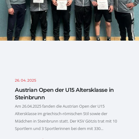
26. 04. 2025
Austrian Open der U15 Altersklasse in
Steinbrunn
Am 26.04.2025 fanden die Austrian Open der U15
Altersklasse im griechisch-römischen Stil sowie der
Mädchen in Steinbrunn statt. Der KSV Götzis trat mit 10
Sportlern und 3 Sportlerinnen bei dem mit 330...